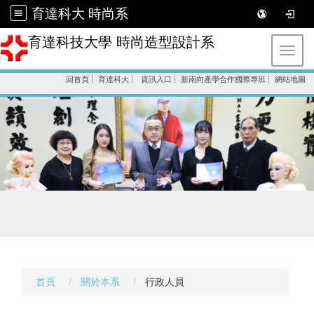
育達科大 時尚系
育達科技大學 時尚造型設計系
Toggl
回首頁
育達科大
資訊入口
新南向產學合作國際專班
網站地圖
首頁
關於本系
行政人員