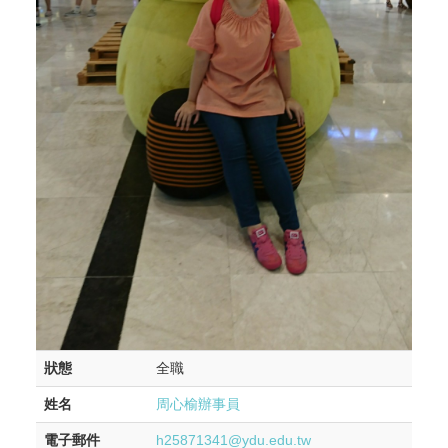
狀態
全職
姓名
周心榆辦事員
電子郵件
h25871341@ydu.edu.tw