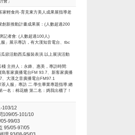
研討會」
活動-客家輕食尚-育見東方美人成果展指導老
業群聚創新推動計畫成果展：(人數超過200
揭牌記者會: (人數超過100人)
客家職人服」展示專訪，有大漢知音電台、tbc
後龍西瓜節活動西瓜服裝表演.以上展演活動
。
客棧 主持人：永鋒、惠美，專訪時間:
聯播：寶島客家廣播電台FM 93.7、新客家廣播
.7、大漢之音廣播電台FM97.1
家茶人服」專訪 二.學生畢業專題指導:總
 第一名：棉花糖 第二名：媽我出櫃了！
03/12
/05-101/10
-99/03
/05-97/05
3/08-95/03