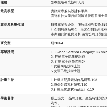
職稱
副教授級專業技術人員
最高學歷
實踐家專服裝設計科畢業
育達科技大學行銷與流通管理系碩士
專長及教學領域
服裝專業與企劃、服裝構成與製作.服
計企劃與商品整合.. 服裝企劃生產流
市商圈的調查與分析 百貨公司形態的
研究室
研203-4
專業證照
1. i-Clone Certified Category: 3D Ani
2. 行動電子商務規劃師
3. 行動電子商務管理師
4.女裝丙級技術士證
5.女裝乙級技術士證
計畫主持
1.針織搭配異素材飾品研習/108
2.環保針織素材研究/110
3.針織服飾成衣商品設計/110
學術著作
碩士論文： 品牌形象、產品特性與認
為例。