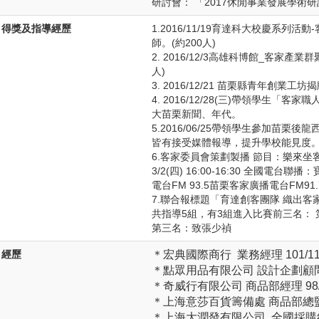
研討會： 「2017休閒事業發展學術
得獎及指導經歷
1.2016/11/19育達科大校慶系列
師。(約200人)
2. 2016/12/3高雄科博館_客家產
人)
3. 2016/12/21 苗栗縣青年創業工坊
4. 2016/12/28(三)帶領學生「
大苗栗新聞、年代。
5.2016/06/25帶領學生參加苗栗
皆有接受媒體報導，提升學校能見度
6.客家委員會策劃製播 節目：樂來坐
3/2(四) 16:00-16:30 全國電台
電台FM 93.5苗栗客家廣播電台FM91
7.聯合報標題「育達創客團隊 織出客
共指導5組，有3組進入比賽前三名：
第三名：致張少禎
經歷
＊宏典國際商行 業務經理 101/11-1
＊點眾用品有限公司 設計企劃顧問109
＊奇威行有限公司 商品部經理 98/05
＊上海意莎百貨籌備處 商品部總監 95
＊上海大潤發有限公司 全國採購經理 9