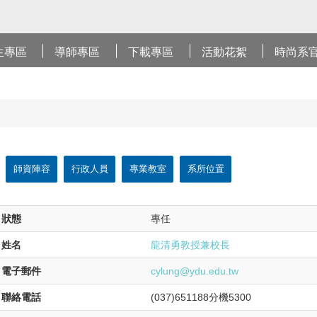
生專區
導師專區
下載專區
活動花絮
時尚系
師資陣容
行政人員
專業教室
系所位置
狀態
專任
姓名
龍清勇教授兼校長
電子郵件
cylung@ydu.edu.tw
聯絡電話
(037)651188分機5300