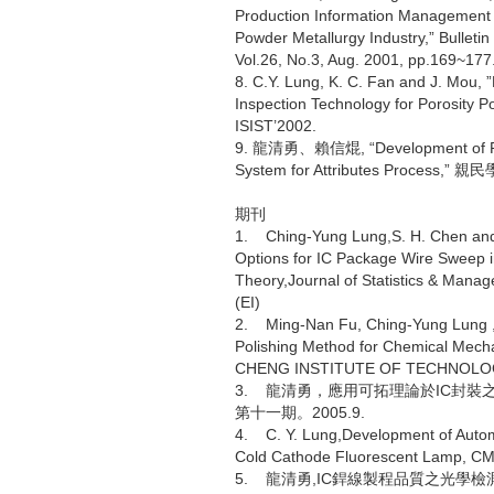
Production Information Management 
Powder Metallurgy Industry,” Bulletin
Vol.26, No.3, Aug. 2001, pp.169~177
8. C.Y. Lung, K. C. Fan and J. Mou, ”
Inspection Technology for Porosity P
ISIST’2002.
9. 龍清勇、賴信焜, “Development of Pro
System for Attributes Process,
期刊
1. Ching-Yung Lung,S. H. Chen and
Options for IC Package Wire Sweep i
Theory,Journal of Statistics & Mana
(EI)
2. Ming-Nan Fu, Ching-Yung Lung ,
Polishing Method for Chemical Mec
CHENG INSTITUTE OF TECHNOLOG
3. 龍清勇，應用可拓理論於IC封
第十一期。2005.9.
4. C. Y. Lung,Development of Automa
Cold Cathode Fluorescent Lamp, CM
5. 龍清勇,IC銲線製程品質之光學