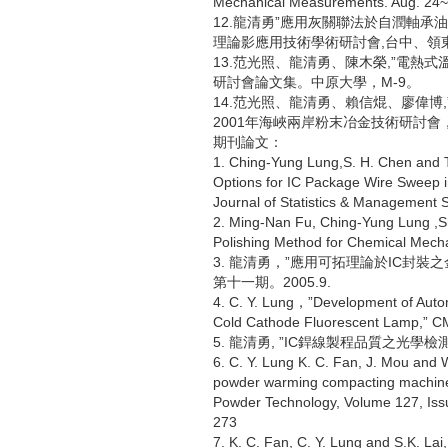
Mechanical Measurements. Aug. 24~
12.龍清勇”應用灰關聯法於自潤軸承油
理論影應用技術學術研討會,台中、領東學院
13.范光照、龍清勇、陳木榮,”電熱式
研討會論文集。中原大學，M-9。
14.范光照、龍清勇、賴信焜、廖偉博
2001年海峽兩岸粉末冶金技術研討會，苗
期刊論文：
1. Ching-Yung Lung,S. H. Chen and T
Options for IC Package Wire Sweep in
Journal of Statistics & Management 
2. Ming-Nan Fu, Ching-Yung Lung ,Sh
Polishing Method for Chemical Mec
3. 龍清勇，”應用可拓理論於IC封裝
第十一期。2005.9.
4. C. Y. Lung，”Development of Autom
Cold Cathode Fluorescent Lamp,” C
5. 龍清勇, ”IC銲線製程品質之光學檢
6. C. Y. Lung K. C. Fan, J. Mou and 
powder warming compacting machine w
Powder Technology, Volume 127, Iss
273
7. K. C. Fan, C. Y. Lung and S.K. La