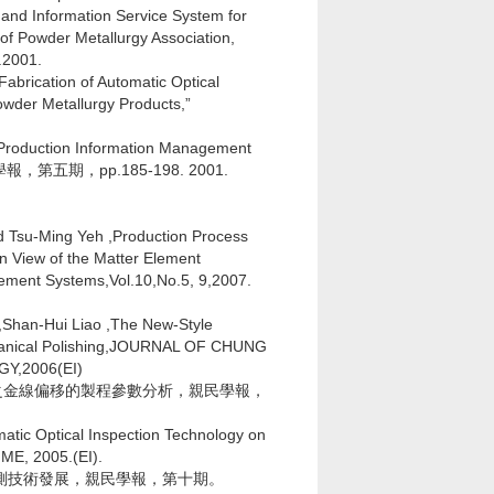
and Information Service System for
 of Powder Metallurgy Association,
.2001.
Fabrication of Automatic Optical
owder Metallurgy Products,”
duction Information Management
” 親民學報，第五期，pp.185-198. 2001.
 Tsu-Ming Yeh ,Production Process
n View of the Matter Element
gement Systems,Vol.10,No.5, 9,2007.
Shan-Hui Liao ,The New-Style
hanical Polishing,JOURNAL OF CHUNG
Y,2006(EI)
裝之金線偏移的製程參數分析，親民學報，
tic Optical Inspection Technology on
ME, 2005.(EI).
檢測技術發展，親民學報，第十期。