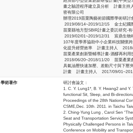
經濟部小型企業創新研發計畫(中央型S
畫之驗證程序建立及分析 計畫主持人 202
密有限公司
辦理2019苗栗陶藝術節國際學術研
2019/08/14~2019/12/15 金士
苗栗縣地方型SBIR計畫之委託研究
2019/02/01~2019/12/31 宸
107年度學界協助中小企業科技關懷
化提升經營效率 計畫主持人 2018/05
苗栗產業創新暨輔導計畫-酒醪再利
2018/06/20~2018/11/20 苗栗
具氣油壓快速加壓、差動尺寸與下壓夾持
計畫 計畫主持人 2017/09/01~20
學術著作
研討會論文：
1. C. Y. Lung1*, B. Y. Hwang2 and Y. 
functional Sit, Sleep, and Bi-directio
Proceedings of the 28th National Co
CSME,Dec. 10th. 2011. in Taichu Tai
2. Ching-Yung Lung , Carol Sen “The
Seat and Transportation Service Syste
Physically Challenged Persons in Tai
Conference on Mobility and Transport